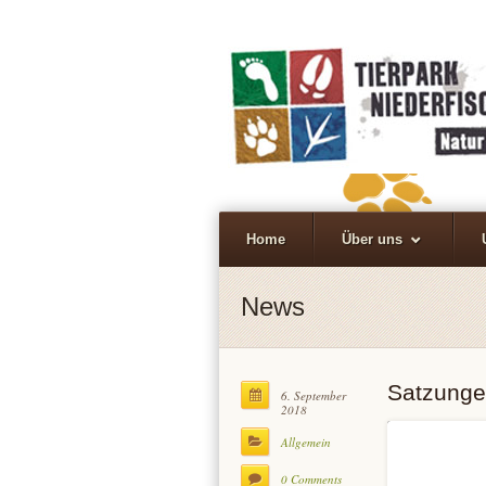
Home
Über uns
News
Satzunge
6. September
2018
Allgemein
0 Comments