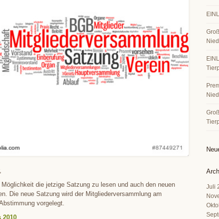
EINL
Groß
Nied
EINL
Tier
Premi
Nied
Große
Tier
Neu
,
Arch
ie Möglichkeit die jetzige Satzung zu lesen und auch den neuen
Juli
fen. Die neue Satzung wird der Mitgliederversammlung am
Nov
Abstimmung vorgelegt.
Okto
Sept
 2010