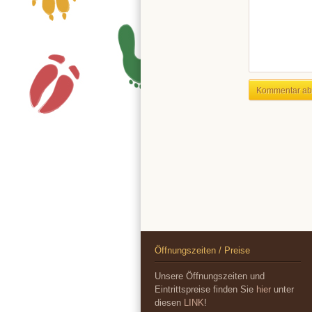
Öffnungszeiten / Preise
Unsere Öffnungszeiten und
Eintrittspreise finden Sie
hier
unter
diesen
LINK
!