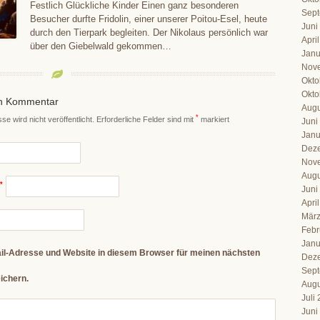
Festlich Glückliche Kinder Einen ganz besonderen
Sept
Besucher durfte Fridolin, einer unserer Poitou-Esel, heute
Juni
durch den Tierpark begleiten. Der Nikolaus persönlich war
Apri
über den Giebelwald gekommen…
Janu
Nov
Okto
Okto
en Kommentar
Augu
*
e wird nicht veröffentlicht.
Erforderliche Felder sind mit
markiert
Juni
Janu
Dez
Nov
Augu
*
Juni
Apri
März
Febr
Janu
il-Adresse und Website in diesem Browser für meinen nächsten
Dez
Sept
ichern.
Augu
Juli
Juni