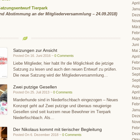
Apri
Satzungsentwurf Tierpark
Janu
und Abstimmung an der Mitgliederversammlung – 24.09.2018)
Dez
Nov
März
Febr
Augu
Juni
Satzungen zur Ansicht
Mai 
Posted On 16. Juni 2016 ~
0 Comments
Apri
Febr
Liebe Mitglieder, hier habt Ihr die Möglichkeit die jetzige
Dez
Satzung zu lesen und auch den neuen Entwurf zu prüfen.
Sept
Die neue Satzung wird der Mitgliederversammlung…
Sept
Augu
Zwei putzige Gesellen
Apri
Posted On 25. Juli 2013 ~
0 Comments
März
Marderhunde sind in Niederfischbach eingezogen – Neues
Febr
Konzept geht auf Zwei putzige und überaus neugierige
Janu
Gesellen sind seit kurzem neue Bewohner im Tierpark
Dez
Niederfischbach. Als…
Nov
Febr
Der Nikolaus kommt mit tierischer Begleitung
Dez
Posted On 6. Dezember 2018 ~
0 Comments
Okto