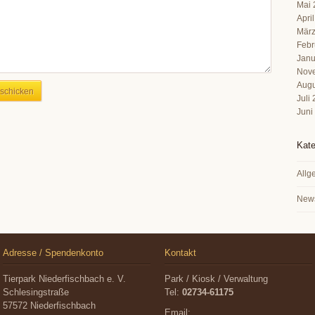
Mai 
Apri
März
Febr
Janu
Nov
Augu
Juli
Juni
Kate
Allg
New
Adresse / Spendenkonto
Kontakt
Tierpark Niederfischbach e. V.
Park / Kiosk / Verwaltung
Schlesingstraße
Tel:
02734-61175
57572 Niederfischbach
Email: