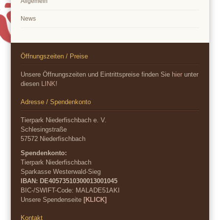
Allgemein
News
Öffnungszeiten / Preise
Unsere Öffnungszeiten und Eintrittspreise finden Sie
hier
unter
diesen
LINK
!
Adresse / Spendenkonto
Tierpark Niederfischbach e. V.
Schlesingstraße
57572 Niederfischbach
Spendenkonto:
Tierpark Niederfischbach
Sparkasse Westerwald-Sieg
IBAN: DE40573510300013001045
BIC-/SWIFT-Code:
MALADE51AKI
Unsere Spendenseite
[KLICK]
Kontakt