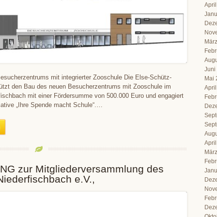
Apri
Janu
Dez
Nov
März
Febr
Augu
Juni
esucherzentrums mit integrierter Zooschule Die Else-Schütz-
Mai 
stützt den Bau des neuen Besucherzentrums mit Zooschule im
Apri
rfischbach mit einer Fördersumme von 500.000 Euro und engagiert
Febr
itiative „Ihre Spende macht Schule“.…
Dez
Sept
Sept
Augu
Apri
März
Febr
G zur Mitgliederversammlung des
Janu
Niederfischbach e.V.,
Dez
Nov
Febr
Dez
Okto