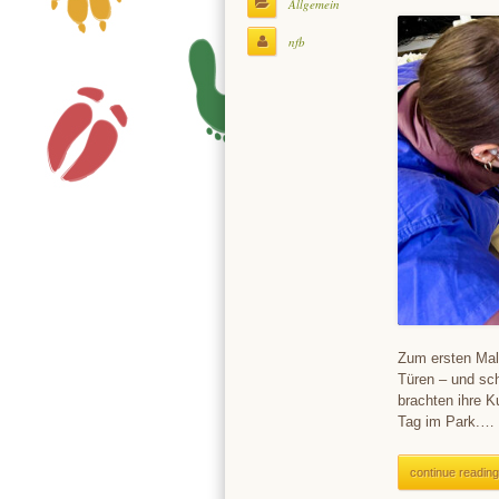
Allgemein
nfb
Zum ersten Mal ö
Türen – und sch
brachten ihre K
Tag im Park.…
continue reading