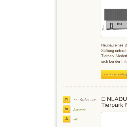
Neubau eines B
Stiftung unter
Tierpark Niede
sich bei der In
continue reading
EINLADUN
13. Oktober 2025
Tierpark 
Allgemein
nfb