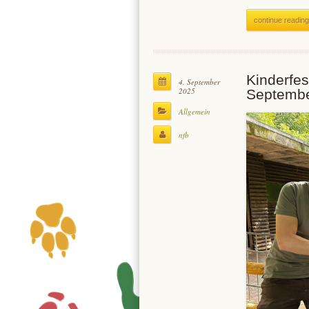
continue reading
Kinderfes
4. September
2025
Septemb
Allgemein
nfb