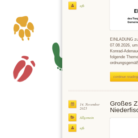
nfb
EINLADUNG zur 
07.08.2026, um
Konrad-Adenaue
folgende Theme
ordnungsgemäß
continue reading
Großes Z
14. November
2025
Niederfi
Allgemein
nfb