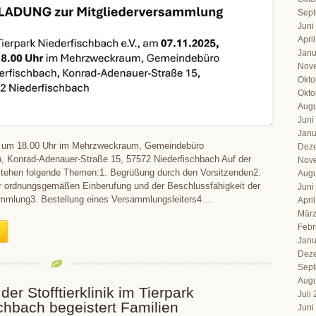
Sept
Juni
Apri
Janu
Nov
Okto
Okto
Augu
Juni
Janu
, um 18.00 Uhr im Mehrzweckraum, Gemeindebüro
Dez
h, Konrad-Adenauer-Straße 15, 57572 Niederfischbach Auf der
Nov
tehen folgende Themen:1. Begrüßung durch den Vorsitzenden2.
Augu
er ordnungsgemäßen Einberufung und der Beschlussfähigkeit der
Juni
ammlung3. Bestellung eines Versammlungsleiters4.…
Apri
März
Febr
Janu
Dez
Sept
Augu
der Stofftierklinik im Tierpark
Juli
chbach begeistert Familien
Juni