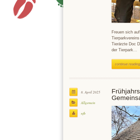
Freuen sich auf
Tierparkvereins
Tierärzte Doc 
der Tierpark…
continue reading
Frühjahrs
8. April 2025
Gemeinsa
Allgemein
nfb