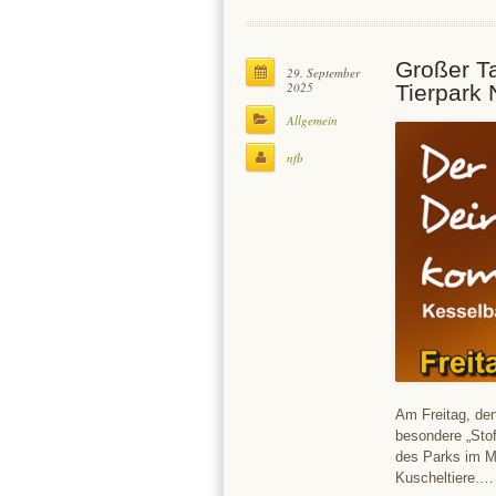
Großer Tag
29. September
2025
Tierpark 
Allgemein
nfb
Am Freitag, den
besondere „Stof
des Parks im Mi
Kuscheltiere.…