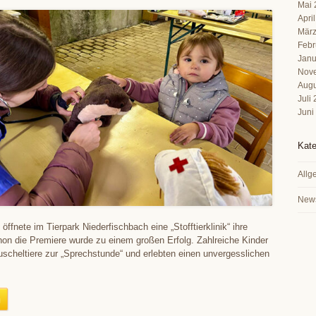
Mai 
Apri
März
Febr
Janu
Nov
Augu
Juli
Juni
Kate
Allg
New
ffnete im Tierpark Niederfischbach eine „Stofftierklinik“ ihre
on die Premiere wurde zu einem großen Erfolg. Zahlreiche Kinder
uscheltiere zur „Sprechstunde“ und erlebten einen unvergesslichen