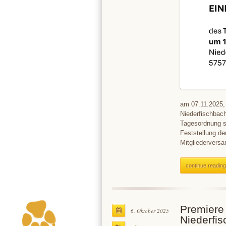
am 07.11.2025
Niederfischbac
Tagesordnung s
Feststellung d
Mitgliedervers
continue reading
Premiere 
6. Oktober 2025
Niederfis