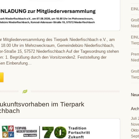
EINL
Groß
Nied
EINL
Mitgliederversammlung des Tierpark Niederfischbach e.V., am
Tier
 18.00 Uhr im Mehrzweckraum, Gemeindebüro Niederfischbach,
r-Straße 15, 57572 Niederfischbach Auf der Tagesordnung stehen
Premi
n: 1. Begrüßung durch den Vorsitzenden2. Feststellung der
Nied
en Einberufung…
Große
Tier
Neu
ukunftsvorhaben im Tierpark
Arch
schbach
Juli
Nov
Okto
Sept