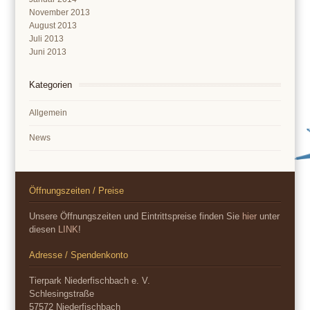
November 2013
August 2013
Juli 2013
Juni 2013
Kategorien
Allgemein
News
Öffnungszeiten / Preise
Unsere Öffnungszeiten und Eintrittspreise finden Sie
hier
unter
diesen
LINK
!
Adresse / Spendenkonto
Tierpark Niederfischbach e. V.
Schlesingstraße
57572 Niederfischbach