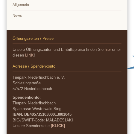
Allgemein
News
Öffnungszeiten / Preise
Unsere Öffnungszeiten und Eintrittspreise finden Sie
hier
unter
diesen
LINK
!
Adresse / Spendenkonto
Tierpark Niederfischbach e. V.
Schlesingstraße
57572 Niederfischbach
Spendenkonto:
Tierpark Niederfischbach
Sparkasse Westerwald-Sieg
IBAN: DE40573510300013001045
BIC-/SWIFT-Code:
MALADE51AKI
Unsere Spendenseite
[KLICK]