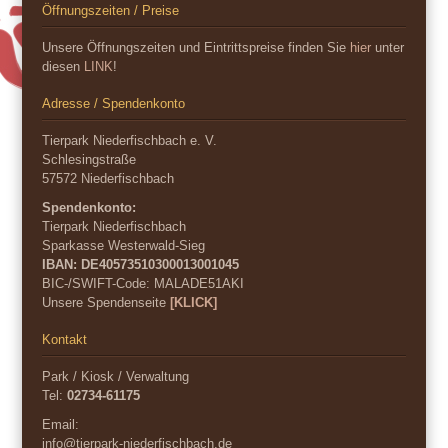
Öffnungszeiten / Preise
Unsere Öffnungszeiten und Eintrittspreise finden Sie
hier
unter
diesen
LINK
!
Adresse / Spendenkonto
Tierpark Niederfischbach e. V.
Schlesingstraße
57572 Niederfischbach
Spendenkonto:
Tierpark Niederfischbach
Sparkasse Westerwald-Sieg
IBAN: DE40573510300013001045
BIC-/SWIFT-Code:
MALADE51AKI
Unsere Spendenseite
[KLICK]
Kontakt
Park / Kiosk / Verwaltung
Tel:
02734-61175
Email:
info@tierpark-niederfischbach.de