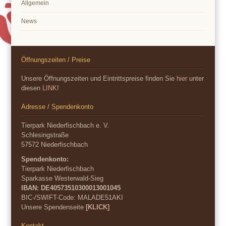
Allgemein
News
Öffnungszeiten / Preise
Unsere Öffnungszeiten und Eintrittspreise finden Sie
hier
unter
diesen
LINK
!
Adresse / Spendenkonto
Tierpark Niederfischbach e. V.
Schlesingstraße
57572 Niederfischbach
Spendenkonto:
Tierpark Niederfischbach
Sparkasse Westerwald-Sieg
IBAN: DE40573510300013001045
BIC-/SWIFT-Code:
MALADE51AKI
Unsere Spendenseite
[KLICK]
Kontakt