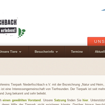
UNS
Unsere Tiere
Besucherinfo
Termine
Aktuel
Vereins Tierpark Niederfischbach e.V. mit der Bezeichnung „Natur und Heim,
 ist eine Interessengemeinschaft von Tierfreunden. Der Tierpark ist seit meh
und Jung bekannt und sehr beliebt.
ch
einen gewählten Vorstand
. Unsere
Satzung
finden Sie
hier
. Unterstütz
hne deren Hilfe der Tierpark nicht existieren könnte. Darüber hinaus besch