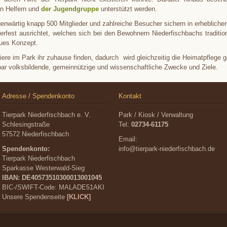
gen Helfern und
der Jugendgruppe
unterstützt werden.
egenwärtig knapp 500 Mitglieder und zahlreiche Besucher sichern in erheblic
erfest ausrichtet, welches sich bei den Bewohnern Niederfischbachs traditionel
eues Konzept.
ere im Park ihr zuhause finden, dadurch wird gleichzeitig die Heimatpflege ge
bar volksbildende, gemeinnützige und wissenschaftliche Zwecke und Ziele.
Adresse / Spendenkonto
Kontakt
Tierpark Niederfischbach e. V.
Park / Kiosk / Verwaltung
Schlesingstraße
Tel:
02734-61175
57572 Niederfischbach
Email:
Spendenkonto:
info@tierpark-niederfischbach.de
Tierpark Niederfischbach
Sparkasse Westerwald-Sieg
IBAN: DE40573510300013001045
BIC-/SWIFT-Code:
MALADE51AKI
Unsere Spendenseite
[KLICK]