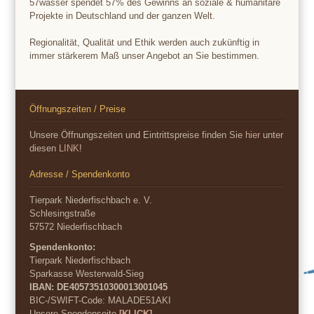
57wasser spendet 57% des Gewinns an soziale & humanitäre
Projekte in Deutschland und der ganzen Welt.
Regionalität, Qualität und Ethik werden auch zukünftig in
immer stärkerem Maß unser Angebot an Sie bestimmen.
Öffnungszeiten / Preise
Unsere Öffnungszeiten und Eintrittspreise finden Sie
hier
unter
diesen
LINK
!
Adresse / Spendenkonto
Tierpark Niederfischbach e. V.
Schlesingstraße
57572 Niederfischbach
Spendenkonto:
Tierpark Niederfischbach
Sparkasse Westerwald-Sieg
IBAN: DE40573510300013001045
BIC-/SWIFT-Code:
MALADE51AKI
Unsere Spendenseite
[KLICK]