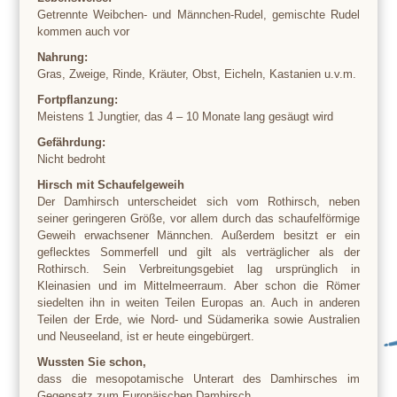
Getrennte Weibchen- und Männchen-Rudel, gemischte Rudel
kommen auch vor
Nahrung:
Gras, Zweige, Rinde, Kräuter, Obst, Eicheln, Kastanien u.v.m.
Fortpflanzung:
Meistens 1 Jungtier, das 4 – 10 Monate lang gesäugt wird
Gefährdung:
Nicht bedroht
Hirsch mit Schaufelgeweih
Der Damhirsch unterscheidet sich vom Rothirsch, neben
seiner geringeren Größe, vor allem durch das schaufelförmige
Geweih erwachsener Männchen. Außerdem besitzt er ein
geflecktes Sommerfell und gilt als verträglicher als der
Rothirsch. Sein Verbreitungsgebiet lag ursprünglich in
Kleinasien und im Mittelmeerraum. Aber schon die Römer
siedelten ihn in weiten Teilen Europas an. Auch in anderen
Teilen der Erde, wie Nord- und Südamerika sowie Australien
und Neuseeland, ist er heute eingebürgert.
Wussten Sie schon,
dass die mesopotamische Unterart des Damhirsches im
Gegensatz zum Europäischen Damhirsch