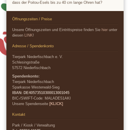
dass der Poitou-Esels bis zu 40 cm lange Ohren hat?
Öffnungszeiten / Preise
Unsere Öffnungszeiten und Eintrittspreise finden Sie
hier
unter
diesen
LINK
!
Adresse / Spendenkonto
Tierpark Niederfischbach e. V.
Schlesingstraße
57572 Niederfischbach
Spendenkonto:
Tierpark Niederfischbach
Sparkasse Westerwald-Sieg
IBAN: DE40573510300013001045
BIC-/SWIFT-Code:
MALADE51AKI
Unsere Spendenseite
[KLICK]
Kontakt
Park / Kiosk / Verwaltung