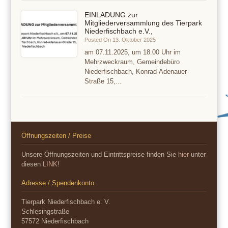
EINLADUNG zur
Mitgliederversammlung des Tierpark
Niederfischbach e.V.,
Posted On 13. Oktober 2025
am 07.11.2025, um 18.00 Uhr im
Mehrzweckraum, Gemeindebüro
Niederfischbach, Konrad-Adenauer-
Straße 15,...
Öffnungszeiten / Preise
Unsere Öffnungszeiten und Eintrittspreise finden Sie
hier
unter
diesen
LINK
!
Adresse / Spendenkonto
Tierpark Niederfischbach e. V.
Schlesingstraße
57572 Niederfischbach