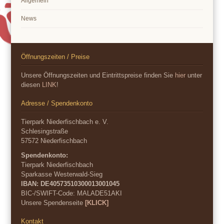
Allgemein
News
Öffnungszeiten / Preise
Unsere Öffnungszeiten und Eintrittspreise finden Sie
hier
unter
diesen
LINK
!
Adresse / Spendenkonto
Tierpark Niederfischbach e. V.
Schlesingstraße
57572 Niederfischbach
Spendenkonto:
Tierpark Niederfischbach
Sparkasse Westerwald-Sieg
IBAN: DE40573510300013001045
BIC-/SWIFT-Code:
MALADE51AKI
Unsere Spendenseite
[KLICK]
Kontakt