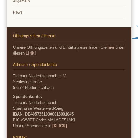
Allgemein
News
Öffnungszeiten / Preise
Unsere Öffnungszeiten und Eintrittspreise finden Sie
hier
unter
diesen
LINK
!
Adresse / Spendenkonto
Tierpark Niederfischbach e. V.
Schlesingstraße
57572 Niederfischbach
Spendenkonto:
Tierpark Niederfischbach
Sparkasse Westerwald-Sieg
IBAN: DE40573510300013001045
BIC-/SWIFT-Code:
MALADE51AKI
Unsere Spendenseite
[KLICK]
Kontakt