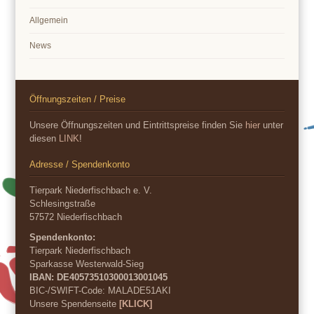
Allgemein
News
Öffnungszeiten / Preise
Unsere Öffnungszeiten und Eintrittspreise finden Sie
hier
unter
diesen
LINK
!
Adresse / Spendenkonto
Tierpark Niederfischbach e. V.
Schlesingstraße
57572 Niederfischbach
Spendenkonto:
Tierpark Niederfischbach
Sparkasse Westerwald-Sieg
IBAN: DE40573510300013001045
BIC-/SWIFT-Code:
MALADE51AKI
Unsere Spendenseite
[KLICK]