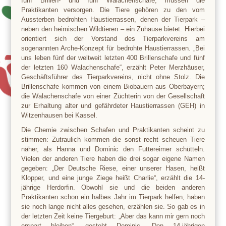
fünf Brillen- und fünf Walachenschafe, müssen die
Praktikanten versorgen. Die Tiere gehören zu den vom
Aussterben bedrohten Haustierrassen, denen der Tierpark –
neben den heimischen Wildtieren – ein Zuhause bietet. Hierbei
orientiert sich der Vorstand des Tierparkvereins am
sogenannten Arche-Konzept für bedrohte Haustierrassen. „Bei
uns leben fünf der weltweit letzten 400 Brillenschafe und fünf
der letzten 160 Walachenschafe“, erzählt Peter Merzhäuser,
Geschäftsführer des Tierparkvereins, nicht ohne Stolz. Die
Brillenschafe kommen von einem Biobauern aus Oberbayern;
die Walachenschafe von einer Züchterin von der Gesellschaft
zur Erhaltung alter und gefährdeter Haustierrassen (GEH) in
Witzenhausen bei Kassel.
Die Chemie zwischen Schafen und Praktikanten scheint zu
stimmen: Zutraulich kommen die sonst recht scheuen Tiere
näher, als Hanna und Dominic den Futtereimer schütteln.
Vielen der anderen Tiere haben die drei sogar eigene Namen
gegeben: „Der Deutsche Riese, einer unserer Hasen, heißt
Klopper, und eine junge Ziege heißt Charlie“, erzählt die 14-
jährige Herdorfin. Obwohl sie und die beiden anderen
Praktikanten schon ein halbes Jahr im Tierpark helfen, haben
sie noch lange nicht alles gesehen, erzählen sie. So gab es in
der letzten Zeit keine Tiergeburt: „Aber das kann mir gern noch
erspart bleiben“, gesteht Dominic. Den 14-jährigen