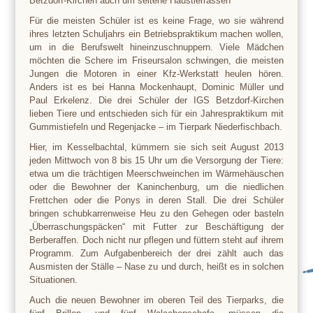
Betzdorf-Kirchen auch um seltene Haustierrassen
Für die meisten Schüler ist es keine Frage, wo sie während
ihres letzten Schuljahrs ein Betriebspraktikum machen wollen,
um in die Berufswelt hineinzuschnuppern. Viele Mädchen
möchten die Schere im Friseursalon schwingen, die meisten
Jungen die Motoren in einer Kfz-Werkstatt heulen hören.
Anders ist es bei Hanna Mockenhaupt, Dominic Müller und
Paul Erkelenz. Die drei Schüler der IGS Betzdorf-Kirchen
lieben Tiere und entschieden sich für ein Jahrespraktikum mit
Gummistiefeln und Regenjacke – im Tierpark Niederfischbach.
Hier, im Kesselbachtal, kümmern sie sich seit August 2013
jeden Mittwoch von 8 bis 15 Uhr um die Versorgung der Tiere:
etwa um die trächtigen Meerschweinchen im Wärmehäuschen
oder die Bewohner der Kaninchenburg, um die niedlichen
Frettchen oder die Ponys in deren Stall. Die drei Schüler
bringen schubkarrenweise Heu zu den Gehegen oder basteln
„Überraschungspäcken“ mit Futter zur Beschäftigung der
Berberaffen. Doch nicht nur pflegen und füttern steht auf ihrem
Programm. Zum Aufgabenbereich der drei zählt auch das
Ausmisten der Ställe – Nase zu und durch, heißt es in solchen
Situationen.
Auch die neuen Bewohner im oberen Teil des Tierparks, die