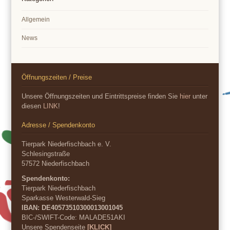
Allgemein
News
Öffnungszeiten / Preise
Unsere Öffnungszeiten und Eintrittspreise finden Sie
hier
unter
diesen
LINK
!
Adresse / Spendenkonto
Tierpark Niederfischbach e. V.
Schlesingstraße
57572 Niederfischbach
Spendenkonto:
Tierpark Niederfischbach
Sparkasse Westerwald-Sieg
IBAN: DE40573510300013001045
BIC-/SWIFT-Code:
MALADE51AKI
Unsere Spendenseite
[KLICK]