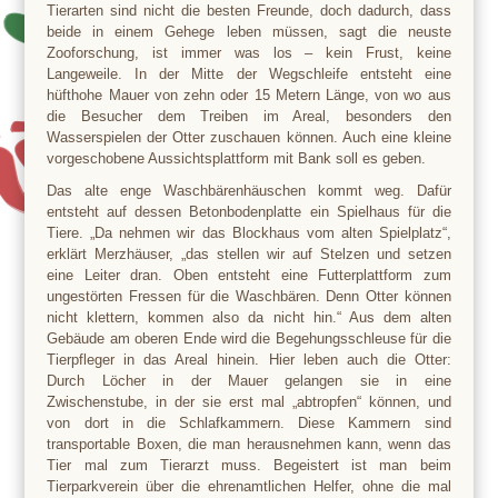
Tierarten sind nicht die besten Freunde, doch dadurch, dass
beide in einem Gehege leben müssen, sagt die neuste
Zooforschung, ist immer was los – kein Frust, keine
Langeweile. In der Mitte der Wegschleife entsteht eine
hüfthohe Mauer von zehn oder 15 Metern Länge, von wo aus
die Besucher dem Treiben im Areal, besonders den
Wasserspielen der Otter zuschauen können. Auch eine kleine
vorgeschobene Aussichtsplattform mit Bank soll es geben.
Das alte enge Waschbärenhäuschen kommt weg. Dafür
entsteht auf dessen Betonbodenplatte ein Spielhaus für die
Tiere. „Da nehmen wir das Blockhaus vom alten Spielplatz“,
erklärt Merzhäuser, „das stellen wir auf Stelzen und setzen
eine Leiter dran. Oben entsteht eine Futterplattform zum
ungestörten Fressen für die Waschbären. Denn Otter können
nicht klettern, kommen also da nicht hin.“ Aus dem alten
Gebäude am oberen Ende wird die Begehungsschleuse für die
Tierpfleger in das Areal hinein. Hier leben auch die Otter:
Durch Löcher in der Mauer gelangen sie in eine
Zwischenstube, in der sie erst mal „abtropfen“ können, und
von dort in die Schlafkammern. Diese Kammern sind
transportable Boxen, die man herausnehmen kann, wenn das
Tier mal zum Tierarzt muss. Begeistert ist man beim
Tierparkverein über die ehrenamtlichen Helfer, ohne die mal