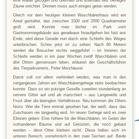
eine Mauer gezogen und oberhalb und unterhalb des Geheges
Zäune errichtet. Drinnen muss auch einiges getan werden.
Gleich vor dem heutigen kleinen Waschbärenhaus wird ein
Areal gestaltet, das zwischen 1500 und 2000 Quadratmeter
groß wird. Konnte man bisher im Park vom
Gastronomiegebäude aus geradeaus hinaufgehen bis fast ans
Ende, wird diese Gerade nun durch eine Schleife des Weges
unterbrochen. Schon jetzt ist zu sehen: Nach 80 Metern
werden die Besucher rechts weggeführt – im Inneren der
Schleife werden in ein paar Wochen zwölf Waschbären und
drei Ottern gemeinsam leben, erläutert der Geschäftsführer
des Tierparkvereins, Peter Merzhäuser.
Damit soll vor allem verhindert werden, was man in den
vergangenen Jahren am Waschbärengehege stets beobachten
konnte: Dass so ein putziger Geselle zuweilen stundenlang an
seinem Gitter auf und ab marschiert – aus Langeweile und
Frust über die beengten Verhältnisse. Neu kommen die Ottern
hinzu: Wer die Tiere einmal gesehen hat, der weiß, dass das
Zuschauen nie langweilig wird. Im neuen Gehege wird es zwei
Ebenen geben: Eine höhere für die Waschbären, im Geäst der
vorhandenen Bäume und auf Gerüsten, die noch gebaut
werden – denn Otter klettern nicht. Diese halten sich im
unteren Bereich, vornehmlich in den zwei Teichen auf. Beide