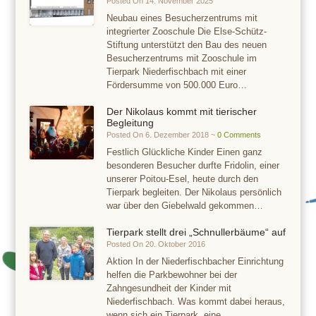
Posted On 14. November 2025
Neubau eines Besucherzentrums mit
integrierter Zooschule Die Else-Schütz-
Stiftung unterstützt den Bau des neuen
Besucherzentrums mit Zooschule im
Tierpark Niederfischbach mit einer
Fördersumme von 500.000 Euro…
Der Nikolaus kommt mit tierischer
Begleitung
Posted On 6. Dezember 2018 ~
0 Comments
Festlich Glückliche Kinder Einen ganz
besonderen Besucher durfte Fridolin, einer
unserer Poitou-Esel, heute durch den
Tierpark begleiten. Der Nikolaus persönlich
war über den Giebelwald gekommen…
Tierpark stellt drei „Schnullerbäume“ auf
Posted On 20. Oktober 2016
Aktion In der Niederfischbacher Einrichtung
helfen die Parkbewohner bei der
Zahngesundheit der Kinder mit
Niederfischbach. Was kommt dabei heraus,
wenn sich ein Tierpark, eine