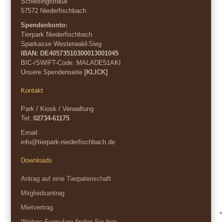
Schlesingstraße
57572 Niederfischbach
Spendenkonto:
Tierpark Niederfischbach
Sparkasse Westerwald-Sieg
IBAN: DE40573510300013001045
BIC-/SWIFT-Code:
MALADE51AKI
Unsere Spendenseite
[KLICK]
Kontakt
Park / Kiosk / Verwaltung
Tel:
02734-61175
Email:
info@tierpark-niederfischbach.de
Downloads
Antrag auf eine Tierpatenschaft
Mitgliedsantrag
Mietvertrag
Weitere Formulare finden Sie hier...