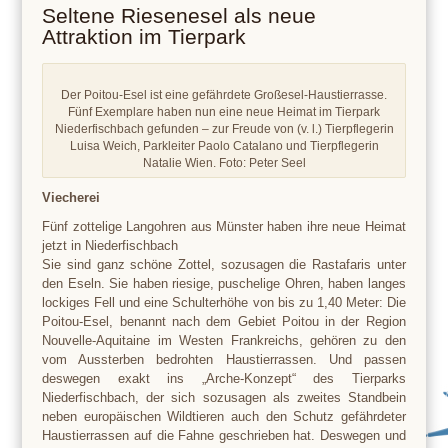
Seltene Riesenesel als neue
Attraktion im Tierpark
Der Poitou-Esel ist eine gefährdete Großesel-Haustierrasse.
Fünf Exemplare haben nun eine neue Heimat im Tierpark
Niederfischbach gefunden – zur Freude von (v. l.) Tierpflegerin
Luisa Weich, Parkleiter Paolo Catalano und Tierpflegerin
Natalie Wien. Foto: Peter Seel
Viecherei
Fünf zottelige Langohren aus Münster haben ihre neue Heimat
jetzt in Niederfischbach
Sie sind ganz schöne Zottel, sozusagen die Rastafaris unter
den Eseln. Sie haben riesige, puschelige Ohren, haben langes
lockiges Fell und eine Schulterhöhe von bis zu 1,40 Meter: Die
Poitou-Esel, benannt nach dem Gebiet Poitou in der Region
Nouvelle-Aquitaine im Westen Frankreichs, gehören zu den
vom Aussterben bedrohten Haustierrassen. Und passen
deswegen exakt ins „Arche-Konzept“ des
Tierparks
Niederfischbach, der sich sozusagen als zweites Standbein
neben europäischen Wildtieren auch den Schutz gefährdeter
Haustierrassen auf die Fahne geschrieben hat. Deswegen und