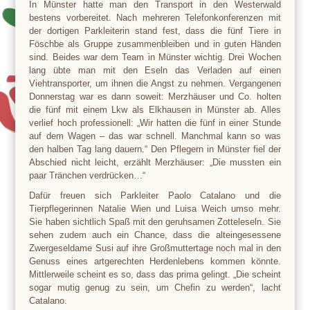
In Münster hatte man den Transport in den Westerwald
bestens vorbereitet. Nach mehreren Telefonkonferenzen mit
der dortigen Parkleiterin stand fest, dass die fünf Tiere in
Föschbe als Gruppe zusammenbleiben und in guten Händen
sind. Beides war dem Team in Münster wichtig. Drei Wochen
lang übte man mit den Eseln das Verladen auf einen
Viehtransporter, um ihnen die Angst zu nehmen. Vergangenen
Donnerstag war es dann soweit: Merzhäuser und Co. holten
die fünf mit einem Lkw als Elkhausen in Münster ab. Alles
verlief hoch professionell: „Wir hatten die fünf in einer Stunde
auf dem Wagen – das war schnell. Manchmal kann so was
den halben Tag lang dauern.“ Den Pflegern in Münster fiel der
Abschied nicht leicht, erzählt Merzhäuser: „Die mussten ein
paar Tränchen verdrücken…“
Dafür freuen sich Parkleiter Paolo Catalano und die
Tierpflegerinnen Natalie Wien und Luisa Weich umso mehr.
Sie haben sichtlich Spaß mit den geruhsamen Zotteleseln. Sie
sehen zudem auch ein Chance, dass die alteingesessene
Zwergeseldame Susi auf ihre Großmuttertage noch mal in den
Genuss eines artgerechten Herdenlebens kommen könnte.
Mittlerweile scheint es so, dass das prima gelingt. „Die scheint
sogar mutig genug zu sein, um Chefin zu werden“, lacht
Catalano.