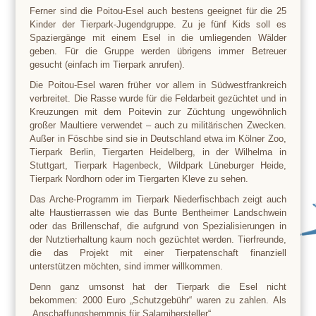
Ferner sind die Poitou-Esel auch bestens geeignet für die 25
Kinder der
Tierpark
-Jugendgruppe. Zu je fünf Kids soll es
Spaziergänge mit einem Esel in die umliegenden Wälder
geben. Für die Gruppe werden übrigens immer Betreuer
gesucht (einfach im
Tierpark
anrufen).
Die Poitou-Esel waren früher vor allem in Südwestfrankreich
verbreitet. Die Rasse wurde für die Feldarbeit gezüchtet und in
Kreuzungen mit dem Poitevin zur Züchtung ungewöhnlich
großer Maultiere verwendet – auch zu militärischen Zwecken.
Außer in Föschbe sind sie in Deutschland etwa im Kölner Zoo,
Tierpark
Berlin, Tiergarten Heidelberg, in der Wilhelma in
Stuttgart,
Tierpark
Hagenbeck, Wildpark Lüneburger Heide,
Tierpark
Nordhorn oder im Tiergarten Kleve zu sehen.
Das Arche-Programm im
Tierpark
Niederfischbach zeigt auch
alte Haustierrassen wie das Bunte Bentheimer Landschwein
oder das Brillenschaf, die aufgrund von Spezialisierungen in
der Nutztierhaltung kaum noch gezüchtet werden. Tierfreunde,
die das Projekt mit einer Tierpatenschaft finanziell
unterstützen möchten, sind immer willkommen.
Denn ganz umsonst hat der
Tierpark
die Esel nicht
bekommen: 2000 Euro „Schutzgebühr“ waren zu zahlen. Als
„Anschaffungshemmnis für Salamihersteller“…