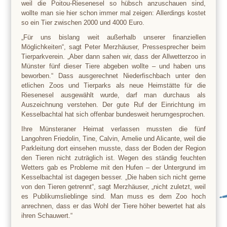
weil die Poitou-Riesenesel so hübsch anzuschauen sind,
wollte man sie hier schon immer mal zeigen: Allerdings kostet
so ein Tier zwischen 2000 und 4000 Euro.
„Für uns bislang weit außerhalb unserer finanziellen
Möglichkeiten“, sagt Peter Merzhäuser, Pressesprecher beim
Tierparkverein
. „Aber dann sahen wir, dass der Allwetterzoo in
Münster fünf dieser Tiere abgeben wollte – und haben uns
beworben.“ Dass ausgerechnet Niederfischbach unter den
etlichen Zoos und
Tierparks
als neue Heimstätte für die
Riesenesel ausgewählt wurde, darf man durchaus als
Auszeichnung verstehen. Der gute Ruf der Einrichtung im
Kesselbachtal hat sich offenbar bundesweit herumgesprochen.
Ihre Münsteraner Heimat verlassen mussten die fünf
Langohren Friedolin, Tine, Calvin, Amelie und Alicante, weil die
Parkleitung dort einsehen musste, dass der Boden der Region
den Tieren nicht zuträglich ist. Wegen des ständig feuchten
Wetters gab es Probleme mit den Hufen – der Untergrund im
Kesselbachtal ist dagegen besser. „Die haben sich nicht gerne
von den Tieren getrennt“, sagt Merzhäuser, „nicht zuletzt, weil
es Publikumslieblinge sind. Man muss es dem Zoo hoch
anrechnen, dass er das Wohl der Tiere höher bewertet hat als
ihren Schauwert.“