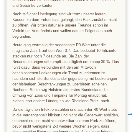
und Getränke verkaufen.
Nach reiflicher Überlegung sind wir trotz unserer leeren
Kassen zu dem Entschluss gelangt, den Park zunächst nicht
zu öffnen. Wir bitten dafür alle unsere Freunde schon im
Vorfeld um Verständnis und wollen das im Folgenden auch
begründen:
Heute ging erstmalig der sogenannte R0-Wert unter die
magische Zahl 1 auf den Wert 0,7. Das bedeutet 10 Infizierte
stecken nur noch 7 gesunde an. Die Zahl der
Neuansteckungen schrumpft also täglich um knapp 30 %. Das
führt dazu, dass verbunden mit den am Mittwoch
beschlossenen Lockerungen ein Trend zu erkennen ist,
nachdem sich die Bundesländer gegenseitig mit Lockerungen
der bisherigen Beschränkungen zu überbieten scheinen.
Nachdem Schleswig-Holstein als erstes Bundesland die
Öffnung von Zoos und Tierparks für Montag erlaubt hat,
ziehen jetzt andere Länder, so wie Rheinland-Pfalz, nach.
Da die täglichen Infektionszahlen und auch der R0 Wert stets
in die Vergangenheit blicken und nicht die Gegenwart abbilden,
erscheint es uns nicht verantwortbar unseren Park zu öffnen,
bevor nicht wenigstens 2-3 weitere Wochen zeigen, dass
diese positive Entwicklung konstant ist. Allzu leicht könnte