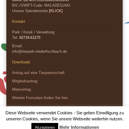
BIC-/SWIFT-Code:
MALADE51AKI
Unsere Spendenseite
[KLICK]
Kontakt
Park / Kiosk / Verwaltung
Tel:
02734-61175
Email:
info@tierpark-niederfischbach.de
Downloads
Antrag auf eine Tierpatenschaft
Mitgliedsantrag
Mietvertrag
Weitere Formulare finden Sie hier...
Diese Webseite verwendet Cookies - Sie geben Einwilligung zu
Copyright 2026
unseren Cookies, wenn Sie unsere Webseite weiterhin nutzen.
Impressum
Datenschutz
Mehr Informationen
Akzeptieren