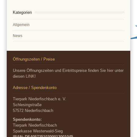
Kategorien
Allgemein
News
Öffnungszeiten / Preise
Unsere Öffnungszeiten und Eintrittspreise finden Sie
hier
unter
diesen
LINK
!
Adresse / Spendenkonto
Tierpark Niederfischbach e. V.
Schlesingstraße
57572 Niederfischbach
Spendenkonto:
Tierpark Niederfischbach
Sparkasse Westerwald-Sieg
IBAN: DE40573510300013001045