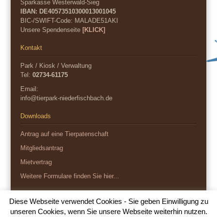
Sparkasse Westerwald-Sieg
IBAN: DE40573510300013001045
BIC-/SWIFT-Code:
MALADE51AKI
Unsere Spendenseite
[KLICK]
Kontakt
Park / Kiosk / Verwaltung
Tel:
02734-61175
Email:
info@tierpark-niederfischbach.de
Downloads
Antrag auf eine Tierpatenschaft
Mitgliedsantrag
Mietvertrag
Weitere Formulare finden Sie hier...
Diese Webseite verwendet Cookies - Sie geben Einwilligung zu
Copyright 2026
unseren Cookies, wenn Sie unsere Webseite weiterhin nutzen.
Impressum
Datenschutz