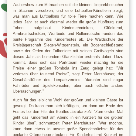
Zaubershow zum Mitmachen soll die kleinen Tierparkbesucher
in Staunen versetzen, und eine Luftballon-Künstlerin zeigt,
was man aus Luftballons für tolle Tiere machen kann. Wie
jedes Jahr ist auch diesmal wieder die große Hüpfburg zum
Toben aufgebaut. Kinderschminken, Glücksrad,
Armbrustschießen, Wurfbude und Rollenrutsche runden das
bunte Programm des Kinderfestes ab. Die Waldschule der
Kreisjägerschaft Siegen-Wittgenstein, ein Bogenschießstand
sowie der Orden der Falkoniere mit seinen Greifvögeln sind
dieses Jahr als besondere Glanzlichter erstmals dabei. Dazu
kommt, dass sich das Parktteam wieder mächtig für die
Preise einer großen Tombola ins Zeug gelegt hat: “Wir
verlosen über tausend Preise”, sagt Peter Merzhäuser, der
Geschäfstführer des Tierparkvereins, “darunter sind sogar
Fahrräder und Spielekonsolen, aber auch etliche andere
Überraschungen.”
Auch für das leibliche Wohl der großen und kleinen Gäste ist
gesorgt. Da kann man sich kräftigen, um dann am Ende des
Festes bei den Hits der Beatles abzutanzeN: “Zum ersten Mal
geht das Kinderfest am Abend in ein Konzert für die großen
Kinder über”, schmunzelt Peter Merzhäuser. “Wer möchte.
kann dann etwas in unsere große Spendenbüchse für das
geplante Ottergehege stecken. Ein Kinderfest mit Konzert im