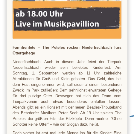
Familienfete – The Peteles rocken Niederfischbach fürs
Ottergehege
Niederfischbach. Auch in diesem Jahr feiert der Tierpark
Niederfischbach wieder sein beliebtes Kinderfest. Am
Sonntag, 1. September, werden ab 11 Uhr zahlreiche
Attraktionen für Groß und Klein geboten. Das Geld, das bei
dem Fest eingenommen wird, soll diesmal einem besonderen
Zweck im Park zufließen: Dem sehnlichst erwarteten Gehege
für drei putzige Otter. Deswegen hat sich das Team vom
Tierparkverein auch etwas besonderes einfallen lassen:
Abends gibt es ein Konzert mit der neuen Beatles-Tributeband
des Betzdorfer Musikers Peter Seel: Ab 19 Uhr spielen The
Peteles die größten Hits der Pilzköpfe. Denn merkte: “Ohne
Schotter keine Otter” – wie der Slogan dazu heißt.
Doch vorher ist erst mal jede Menge los für die Kinder: Eine