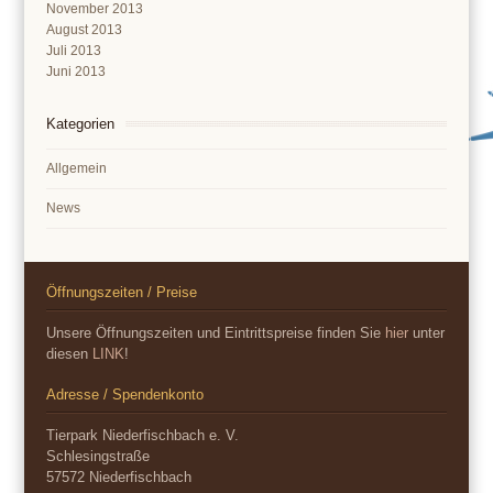
November 2013
August 2013
Juli 2013
Juni 2013
Kategorien
Allgemein
News
Öffnungszeiten / Preise
Unsere Öffnungszeiten und Eintrittspreise finden Sie
hier
unter
diesen
LINK
!
Adresse / Spendenkonto
Tierpark Niederfischbach e. V.
Schlesingstraße
57572 Niederfischbach