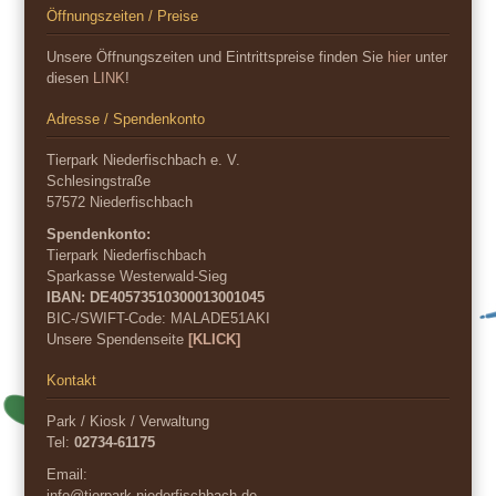
Öffnungszeiten / Preise
Unsere Öffnungszeiten und Eintrittspreise finden Sie
hier
unter
diesen
LINK
!
Adresse / Spendenkonto
Tierpark Niederfischbach e. V.
Schlesingstraße
57572 Niederfischbach
Spendenkonto:
Tierpark Niederfischbach
Sparkasse Westerwald-Sieg
IBAN: DE40573510300013001045
BIC-/SWIFT-Code:
MALADE51AKI
Unsere Spendenseite
[KLICK]
Kontakt
Park / Kiosk / Verwaltung
Tel:
02734-61175
Email:
info@tierpark-niederfischbach.de