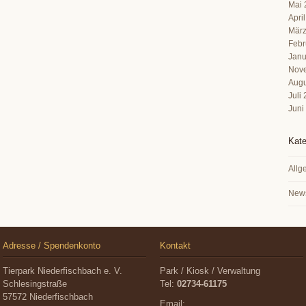
Mai 
Apri
März
Febr
Janu
Nov
Augu
Juli
Juni
Kate
Allg
New
Adresse / Spendenkonto
Kontakt
Tierpark Niederfischbach e. V.
Park / Kiosk / Verwaltung
Schlesingstraße
Tel:
02734-61175
57572 Niederfischbach
Email: