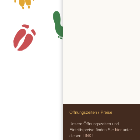
Öffnungszeiten / Preise
Unsere Öffnungszeiten und
Eintrittspreise finden Sie
hier
unter
diesen
LINK
!