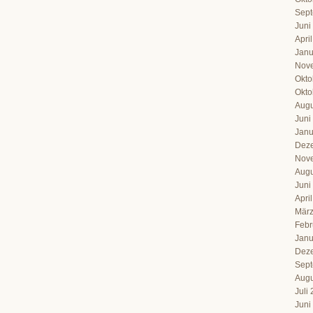
Sept
Juni
Apri
Janu
Nov
Okto
Okto
Augu
Juni
Janu
Dez
Nov
Augu
Juni
Apri
März
Febr
Janu
Dez
Sept
Augu
Juli
Juni