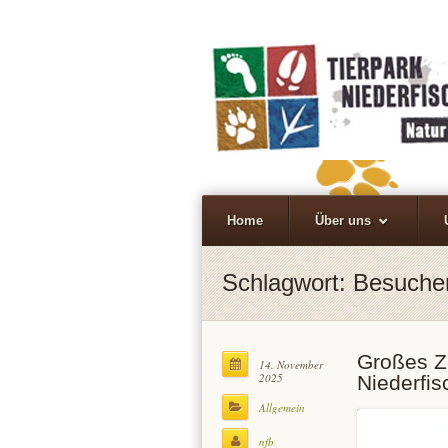
Home
Über uns
Schlagwort:
Besuche
Großes Z
14. November
2025
Niederfi
Allgemein
nfb