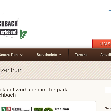
UNS
Unsere Tiere
Besucherinfo
Termine
Aktuel
rzentrum
ukunftsvorhaben im Tierpark
schbach
Neue