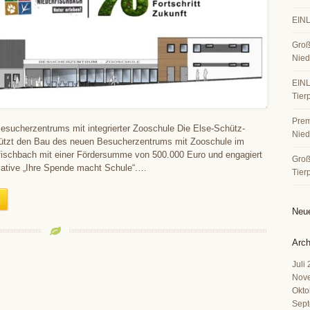
EINL
Groß
Nied
EINL
Tier
Premi
esucherzentrums mit integrierter Zooschule Die Else-Schütz-
Nied
stützt den Bau des neuen Besucherzentrums mit Zooschule im
rfischbach mit einer Fördersumme von 500.000 Euro und engagiert
Große
itiative „Ihre Spende macht Schule“.…
Tier
Neu
Arch
Juli
Nov
Okto
Sept