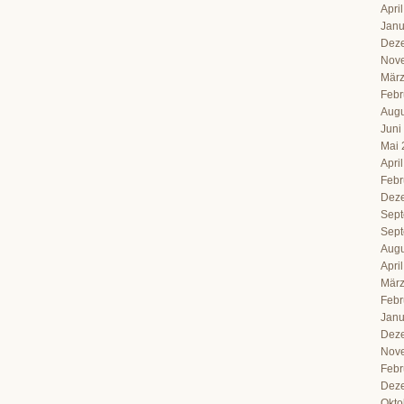
Apri
Janu
Dez
Nov
März
Febr
Augu
Juni
Mai 
Apri
Febr
Dez
Sept
Sept
Augu
Apri
März
Febr
Janu
Dez
Nov
Febr
Dez
Okto