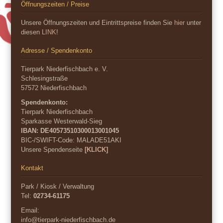
Öffnungszeiten / Preise
Unsere Öffnungszeiten und Eintrittspreise finden Sie
hier
unter
diesen
LINK
!
Adresse / Spendenkonto
Tierpark Niederfischbach e. V.
Schlesingstraße
57572 Niederfischbach
Spendenkonto:
Tierpark Niederfischbach
Sparkasse Westerwald-Sieg
IBAN: DE40573510300013001045
BIC-/SWIFT-Code:
MALADE51AKI
Unsere Spendenseite
[KLICK]
Kontakt
Park / Kiosk / Verwaltung
Tel:
02734-61175
Email:
info@tierpark-niederfischbach.de