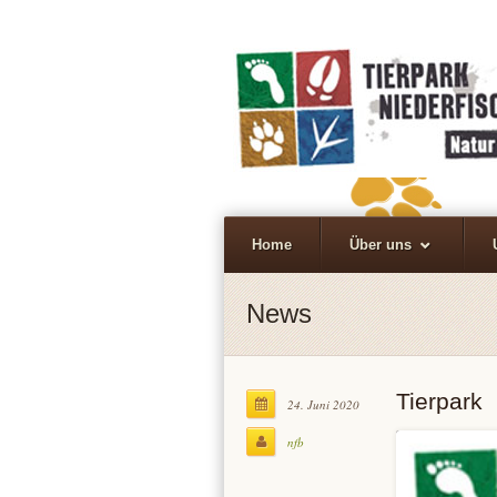
Home
Über uns
News
Tierpark
24. Juni 2020
nfb