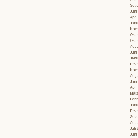
Sept
Juni
Apri
Janu
Nov
Okto
Okto
Augu
Juni
Janu
Dez
Nov
Augu
Juni
Apri
März
Febr
Janu
Dez
Sept
Augu
Juli
Juni