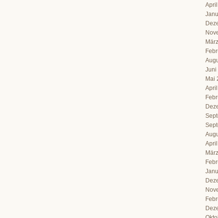
Apri
Janu
Dez
Nov
März
Febr
Augu
Juni
Mai 
Apri
Febr
Dez
Sept
Sept
Augu
Apri
März
Febr
Janu
Dez
Nov
Febr
Dez
Okto