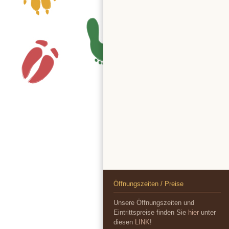
Öffnungszeiten / Preise
Unsere Öffnungszeiten und
Eintrittspreise finden Sie
hier
unter
diesen
LINK
!