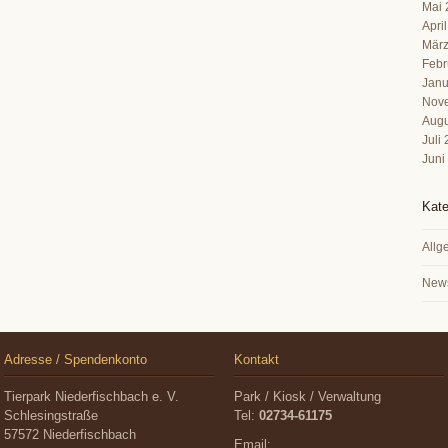
Mai 
Apri
März
Febr
Janu
Nov
Augu
Juli
Juni
Kate
Allg
New
Adresse / Spendenkonto
Kontakt
Tierpark Niederfischbach e. V.
Park / Kiosk / Verwaltung
Schlesingstraße
Tel:
02734-61175
57572 Niederfischbach
Email: