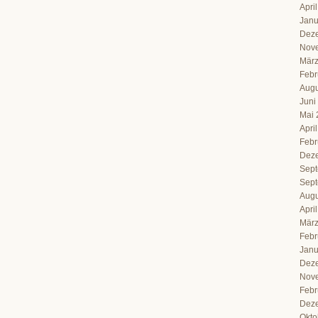
Apri
Janu
Dez
Nov
März
Febr
Augu
Juni
Mai 
Apri
Febr
Dez
Sept
Sept
Augu
Apri
März
Febr
Janu
Dez
Nov
Febr
Dez
Okto