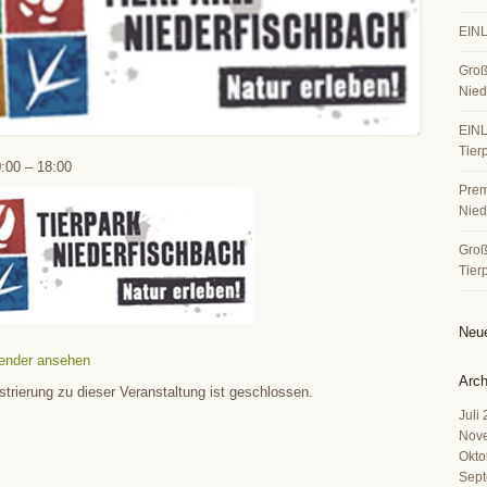
EINL
Groß
Nied
EINL
Tier
:00
–
18:00
Premi
Nied
Große
Tier
Neu
ender ansehen
Arch
strierung zu dieser Veranstaltung ist geschlossen.
Juli
Nov
Okto
Sept