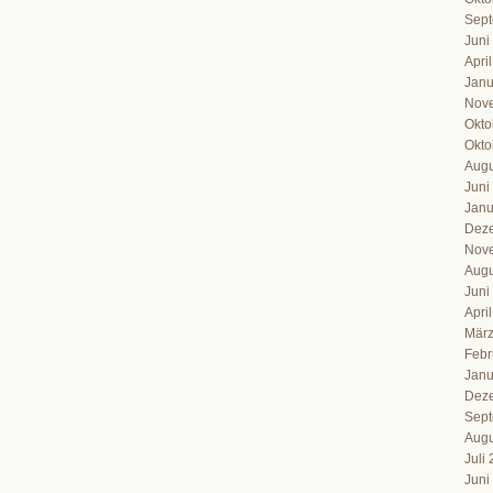
Sept
Juni
Apri
Janu
Nov
Okto
Okto
Augu
Juni
Janu
Dez
Nov
Augu
Juni
Apri
März
Febr
Janu
Dez
Sept
Augu
Juli
Juni