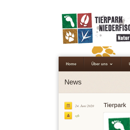
Home
Über uns
News
Tierpark
24. Juni 2020
nfb