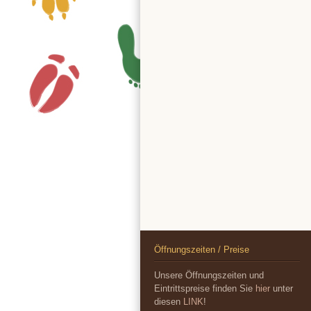
Öffnungszeiten / Preise
Unsere Öffnungszeiten und
Eintrittspreise finden Sie
hier
unter
diesen
LINK
!