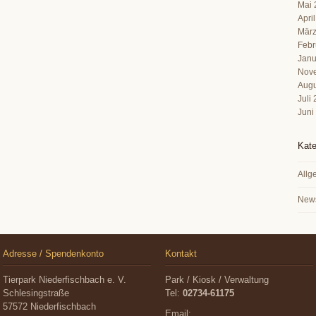
Mai 
Apri
März
Febr
Janu
Nov
Augu
Juli
Juni
Kate
Allg
New
Adresse / Spendenkonto
Kontakt
Tierpark Niederfischbach e. V.
Park / Kiosk / Verwaltung
Schlesingstraße
Tel:
02734-61175
57572 Niederfischbach
Email: