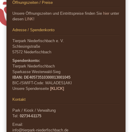
Öffnungszeiten / Preise
Unsere Öffnungszeiten und Eintrittspreise finden Sie
hier
unter
diesen
LINK
!
Adresse / Spendenkonto
Tierpark Niederfischbach e. V.
Schlesingstraße
57572 Niederfischbach
Spendenkonto:
Tierpark Niederfischbach
Sparkasse Westerwald-Sieg
IBAN: DE40573510300013001045
BIC-/SWIFT-Code:
MALADE51AKI
Unsere Spendenseite
[KLICK]
Kontakt
Park / Kiosk / Verwaltung
Tel:
02734-61175
Email:
info@tierpark-niederfischbach.de