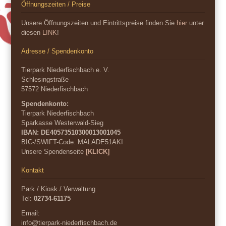
Öffnungszeiten / Preise
Unsere Öffnungszeiten und Eintrittspreise finden Sie
hier
unter
diesen
LINK
!
Adresse / Spendenkonto
Tierpark Niederfischbach e. V.
Schlesingstraße
57572 Niederfischbach
Spendenkonto:
Tierpark Niederfischbach
Sparkasse Westerwald-Sieg
IBAN: DE40573510300013001045
BIC-/SWIFT-Code:
MALADE51AKI
Unsere Spendenseite
[KLICK]
Kontakt
Park / Kiosk / Verwaltung
Tel:
02734-61175
Email:
info@tierpark-niederfischbach.de