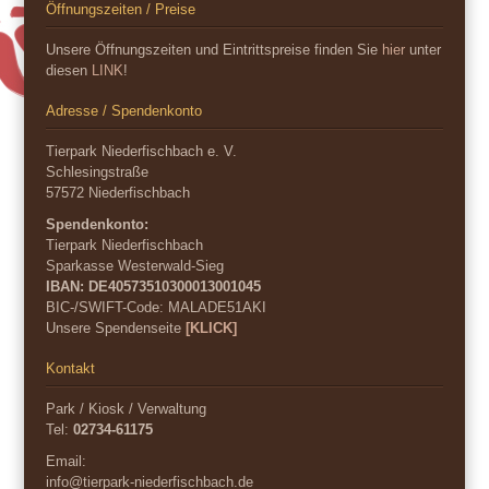
Öffnungszeiten / Preise
Unsere Öffnungszeiten und Eintrittspreise finden Sie
hier
unter
diesen
LINK
!
Adresse / Spendenkonto
Tierpark Niederfischbach e. V.
Schlesingstraße
57572 Niederfischbach
Spendenkonto:
Tierpark Niederfischbach
Sparkasse Westerwald-Sieg
IBAN: DE40573510300013001045
BIC-/SWIFT-Code:
MALADE51AKI
Unsere Spendenseite
[KLICK]
Kontakt
Park / Kiosk / Verwaltung
Tel:
02734-61175
Email:
info@tierpark-niederfischbach.de