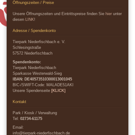
Öffnungszeiten / Preise
Unsere Öffnungszeiten und Eintrittspreise finden Sie
hier
unter
diesen
LINK
!
Adresse / Spendenkonto
Tierpark Niederfischbach e. V.
Schlesingstraße
57572 Niederfischbach
Spendenkonto:
Tierpark Niederfischbach
Sparkasse Westerwald-Sieg
IBAN: DE40573510300013001045
BIC-/SWIFT-Code:
MALADE51AKI
Unsere Spendenseite
[KLICK]
Kontakt
Park / Kiosk / Verwaltung
Tel:
02734-61175
Email:
info@tierpark-niederfischbach.de