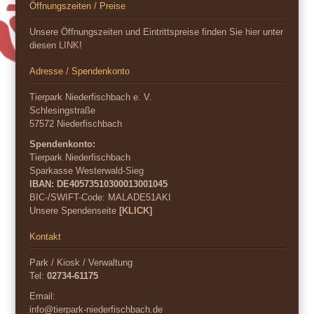
Öffnungszeiten / Preise
Unsere Öffnungszeiten und Eintrittspreise finden Sie
hier
unter
diesen
LINK
!
Adresse / Spendenkonto
Tierpark Niederfischbach e. V.
Schlesingstraße
57572 Niederfischbach
Spendenkonto:
Tierpark Niederfischbach
Sparkasse Westerwald-Sieg
IBAN: DE40573510300013001045
BIC-/SWIFT-Code:
MALADE51AKI
Unsere Spendenseite
[KLICK]
Kontakt
Park / Kiosk / Verwaltung
Tel:
02734-61175
Email:
info@tierpark-niederfischbach.de