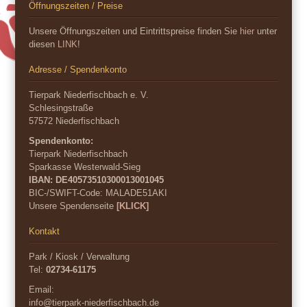
Öffnungszeiten / Preise
Unsere Öffnungszeiten und Eintrittspreise finden Sie
hier
unter
diesen
LINK
!
Adresse / Spendenkonto
Tierpark Niederfischbach e. V.
Schlesingstraße
57572 Niederfischbach
Spendenkonto:
Tierpark Niederfischbach
Sparkasse Westerwald-Sieg
IBAN: DE40573510300013001045
BIC-/SWIFT-Code:
MALADE51AKI
Unsere Spendenseite
[KLICK]
Kontakt
Park / Kiosk / Verwaltung
Tel:
02734-61175
Email:
info@tierpark-niederfischbach.de