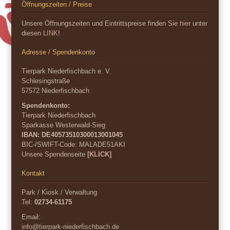
Öffnungszeiten / Preise
Unsere Öffnungszeiten und Eintrittspreise finden Sie
hier
unter
diesen
LINK
!
Adresse / Spendenkonto
Tierpark Niederfischbach e. V.
Schlesingstraße
57572 Niederfischbach
Spendenkonto:
Tierpark Niederfischbach
Sparkasse Westerwald-Sieg
IBAN: DE40573510300013001045
BIC-/SWIFT-Code:
MALADE51AKI
Unsere Spendenseite
[KLICK]
Kontakt
Park / Kiosk / Verwaltung
Tel:
02734-61175
Email:
info@tierpark-niederfischbach.de