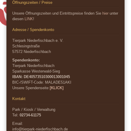
Öffnungszeiten / Preise
Unsere Öffnungszeiten und Eintrittspreise finden Sie
hier
unter
diesen
LINK
!
Adresse / Spendenkonto
Tierpark Niederfischbach e. V.
Schlesingstraße
57572 Niederfischbach
Spendenkonto:
Tierpark Niederfischbach
Sparkasse Westerwald-Sieg
IBAN: DE40573510300013001045
BIC-/SWIFT-Code:
MALADE51AKI
Unsere Spendenseite
[KLICK]
Kontakt
Park / Kiosk / Verwaltung
Tel:
02734-61175
Email:
info@tierpark-niederfischbach.de