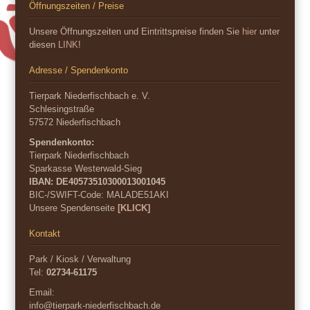
Öffnungszeiten / Preise
Unsere Öffnungszeiten und Eintrittspreise finden Sie
hier
unter
diesen
LINK
!
Adresse / Spendenkonto
Tierpark Niederfischbach e. V.
Schlesingstraße
57572 Niederfischbach
Spendenkonto:
Tierpark Niederfischbach
Sparkasse Westerwald-Sieg
IBAN: DE40573510300013001045
BIC-/SWIFT-Code:
MALADE51AKI
Unsere Spendenseite
[KLICK]
Kontakt
Park / Kiosk / Verwaltung
Tel:
02734-61175
Email:
info@tierpark-niederfischbach.de