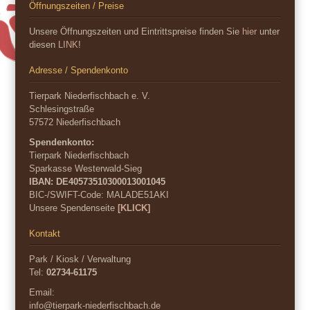
Öffnungszeiten / Preise
Unsere Öffnungszeiten und Eintrittspreise finden Sie
hier
unter
diesen
LINK
!
Adresse / Spendenkonto
Tierpark Niederfischbach e. V.
Schlesingstraße
57572 Niederfischbach
Spendenkonto:
Tierpark Niederfischbach
Sparkasse Westerwald-Sieg
IBAN: DE40573510300013001045
BIC-/SWIFT-Code:
MALADE51AKI
Unsere Spendenseite
[KLICK]
Kontakt
Park / Kiosk / Verwaltung
Tel:
02734-61175
Email:
info@tierpark-niederfischbach.de