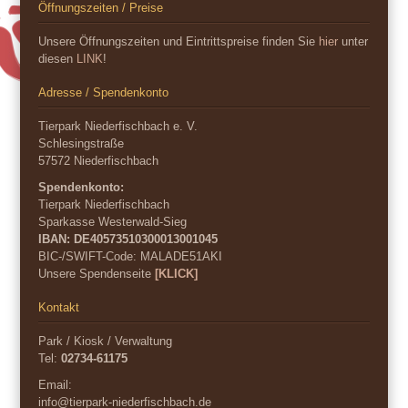
Öffnungszeiten / Preise
Unsere Öffnungszeiten und Eintrittspreise finden Sie
hier
unter
diesen
LINK
!
Adresse / Spendenkonto
Tierpark Niederfischbach e. V.
Schlesingstraße
57572 Niederfischbach
Spendenkonto:
Tierpark Niederfischbach
Sparkasse Westerwald-Sieg
IBAN: DE40573510300013001045
BIC-/SWIFT-Code:
MALADE51AKI
Unsere Spendenseite
[KLICK]
Kontakt
Park / Kiosk / Verwaltung
Tel:
02734-61175
Email:
info@tierpark-niederfischbach.de