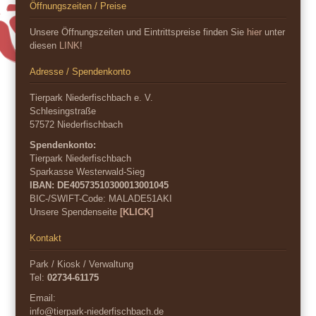
Öffnungszeiten / Preise
Unsere Öffnungszeiten und Eintrittspreise finden Sie
hier
unter
diesen
LINK
!
Adresse / Spendenkonto
Tierpark Niederfischbach e. V.
Schlesingstraße
57572 Niederfischbach
Spendenkonto:
Tierpark Niederfischbach
Sparkasse Westerwald-Sieg
IBAN: DE40573510300013001045
BIC-/SWIFT-Code:
MALADE51AKI
Unsere Spendenseite
[KLICK]
Kontakt
Park / Kiosk / Verwaltung
Tel:
02734-61175
Email:
info@tierpark-niederfischbach.de