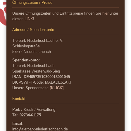
Öffnungszeiten / Preise
Unsere Öffnungszeiten und Eintrittspreise finden Sie
hier
unter
diesen
LINK
!
Adresse / Spendenkonto
Tierpark Niederfischbach e. V.
Schlesingstraße
57572 Niederfischbach
Spendenkonto:
Tierpark Niederfischbach
Sparkasse Westerwald-Sieg
IBAN: DE40573510300013001045
BIC-/SWIFT-Code:
MALADE51AKI
Unsere Spendenseite
[KLICK]
Kontakt
Park / Kiosk / Verwaltung
Tel:
02734-61175
Email:
info@tierpark-niederfischbach.de