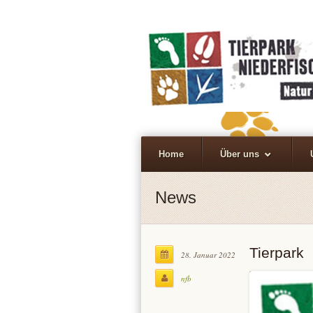
Home
Über uns
News
Tierpark
28. Januar 2022
nfb