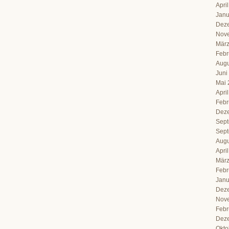
Apri
Janu
Dez
Nov
März
Febr
Augu
Juni
Mai 
Apri
Febr
Dez
Sept
Sept
Augu
Apri
März
Febr
Janu
Dez
Nov
Febr
Dez
Okto