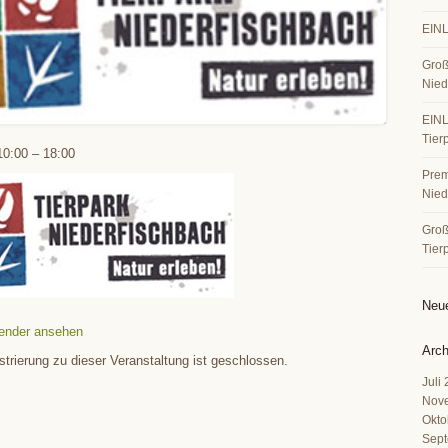
EINL
Groß
Nied
EINL
Tier
10:00
–
18:00
Premi
Nied
Große
Tier
Neu
ender ansehen
Arch
strierung zu dieser Veranstaltung ist geschlossen.
Juli
Nov
Okto
Sept