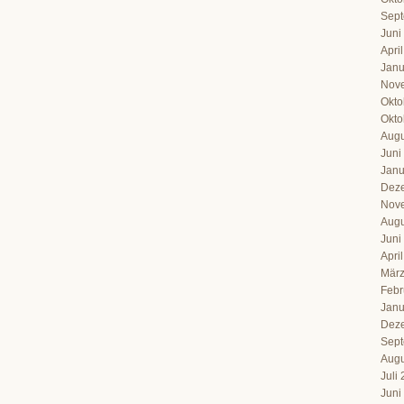
Sept
Juni
Apri
Janu
Nov
Okto
Okto
Augu
Juni
Janu
Dez
Nov
Augu
Juni
Apri
März
Febr
Janu
Dez
Sept
Augu
Juli
Juni