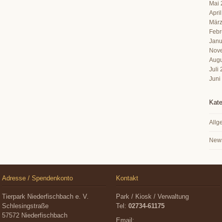
Mai 
Apri
März
Febr
Janu
Nov
Augu
Juli
Juni
Kate
Allg
New
Adresse / Spendenkonto
Kontakt
Tierpark Niederfischbach e. V.
Park / Kiosk / Verwaltung
Schlesingstraße
Tel:
02734-61175
57572 Niederfischbach
Email: