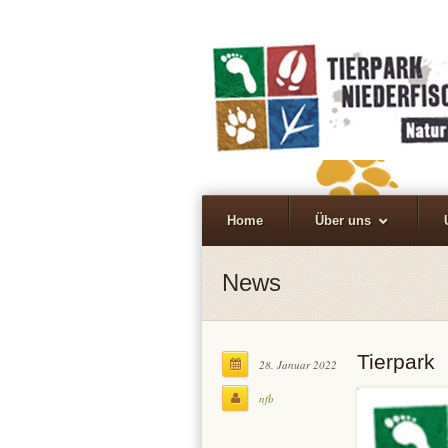
Home
Über uns
News
Tierpark
28. Januar 2022
nfb