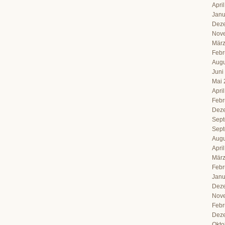
Apri
Janu
Dez
Nov
März
Febr
Augu
Juni
Mai 
Apri
Febr
Dez
Sept
Sept
Augu
Apri
März
Febr
Janu
Dez
Nov
Febr
Dez
Okto