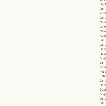
Sept
Juni
Apri
Janu
Nov
Okto
Okto
Augu
Juni
Janu
Dez
Nov
Augu
Juni
Apri
März
Febr
Janu
Dez
Sept
Augu
Juli
Juni