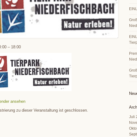
EINL
Groß
Nied
EINL
Tier
0:00
–
18:00
Premi
Nied
Große
Tier
Neu
ender ansehen
Arch
strierung zu dieser Veranstaltung ist geschlossen.
Juli
Nov
Okto
Sept