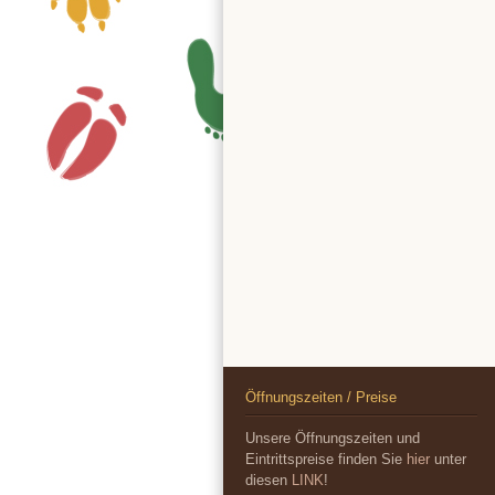
Öffnungszeiten / Preise
Unsere Öffnungszeiten und
Eintrittspreise finden Sie
hier
unter
diesen
LINK
!