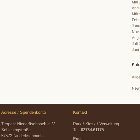
Mai 
Apri
März
Febr
Janu
Nov
Augu
Juli
Juni
Kate
Allg
New
Adresse / Spendenkonto
Kontakt
Tierpark Niederfischbach e. V.
Park / Kiosk / Verwaltung
Schlesingstraße
Tel:
02734-61175
57572 Niederfischbach
Email: