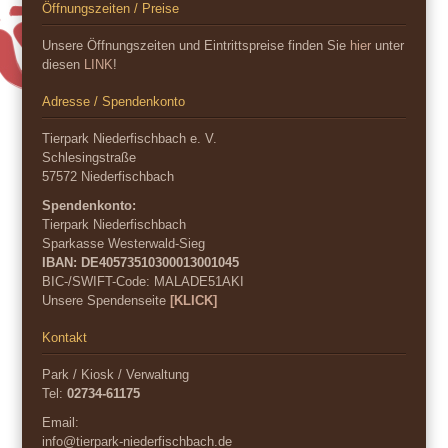
Öffnungszeiten / Preise
Unsere Öffnungszeiten und Eintrittspreise finden Sie
hier
unter
diesen
LINK
!
Adresse / Spendenkonto
Tierpark Niederfischbach e. V.
Schlesingstraße
57572 Niederfischbach
Spendenkonto:
Tierpark Niederfischbach
Sparkasse Westerwald-Sieg
IBAN: DE40573510300013001045
BIC-/SWIFT-Code:
MALADE51AKI
Unsere Spendenseite
[KLICK]
Kontakt
Park / Kiosk / Verwaltung
Tel:
02734-61175
Email:
info@tierpark-niederfischbach.de