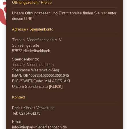
Öffnungszeiten / Preise
Unsere Öffnungszeiten und Eintrittspreise finden Sie
hier
unter
diesen
LINK
!
Adresse / Spendenkonto
Tierpark Niederfischbach e. V.
Schlesingstraße
57572 Niederfischbach
Spendenkonto:
Tierpark Niederfischbach
Sparkasse Westerwald-Sieg
IBAN: DE40573510300013001045
BIC-/SWIFT-Code:
MALADE51AKI
Unsere Spendenseite
[KLICK]
Kontakt
Park / Kiosk / Verwaltung
Tel:
02734-61175
Email:
info@tierpark-niederfischbach.de