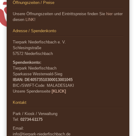
Öffnungszeiten / Preise
Unsere Öffnungszeiten und Eintrittspreise finden Sie
hier
unter
diesen
LINK
!
Adresse / Spendenkonto
Tierpark Niederfischbach e. V.
Schlesingstraße
57572 Niederfischbach
Spendenkonto:
Tierpark Niederfischbach
Sparkasse Westerwald-Sieg
IBAN: DE40573510300013001045
BIC-/SWIFT-Code:
MALADE51AKI
Unsere Spendenseite
[KLICK]
Kontakt
Park / Kiosk / Verwaltung
Tel:
02734-61175
Email:
info@tierpark-niederfischbach.de