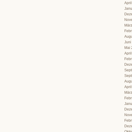
Apri
Janu
Dez
Nov
März
Febr
Augu
Juni
Mai 
Apri
Febr
Dez
Sept
Sept
Augu
Apri
März
Febr
Janu
Dez
Nov
Febr
Dez
Okto