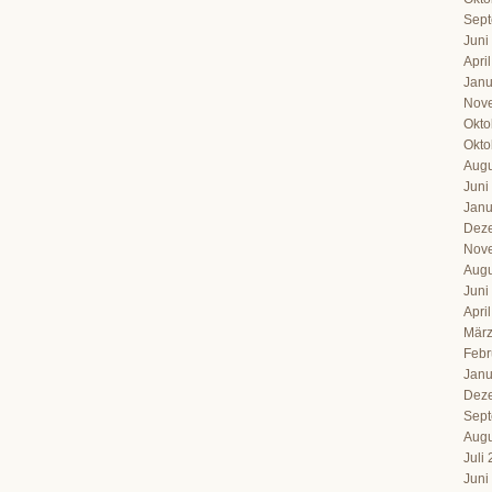
Sept
Juni
Apri
Janu
Nov
Okto
Okto
Augu
Juni
Janu
Dez
Nov
Augu
Juni
Apri
März
Febr
Janu
Dez
Sept
Augu
Juli
Juni