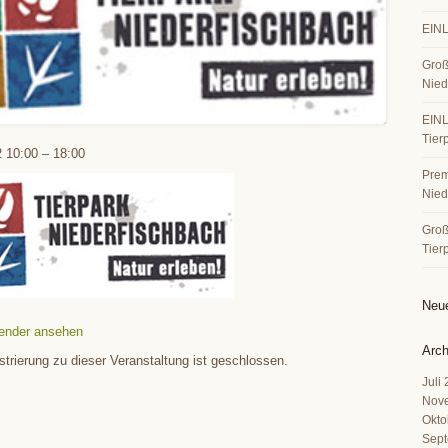
EINL
Groß
Nied
EINL
Tier
2
10:00
–
18:00
Premi
Nied
Große
Tier
Neu
ender ansehen
Arch
strierung zu dieser Veranstaltung ist geschlossen.
Juli
Nov
Okto
Sept