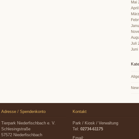
Mai 
Apri
März
Febr
Janu
Nov
Augu
Juli
Juni
Kate
Allg
New
Adresse / Spendenkonto
Kontakt
Tierpark Niederfischbach e. V.
Park / Kiosk / Verwaltung
Schlesingstraße
Tel:
02734-61175
57572 Niederfischbach
Email: