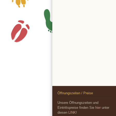
Öffnungszeiten / Preise
Unsere Öffnungszeiten und
Eintrittspreise finden Sie
hier
unter
diesen
LINK
!