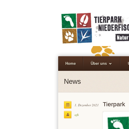
Home
Über uns
News
Tierpark
1. Dezember 2021
nfb