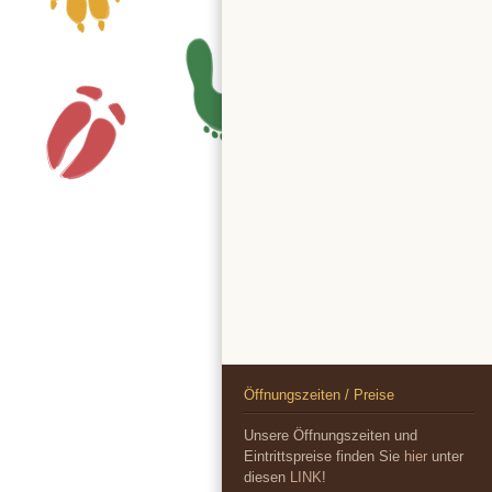
Öffnungszeiten / Preise
Unsere Öffnungszeiten und
Eintrittspreise finden Sie
hier
unter
diesen
LINK
!