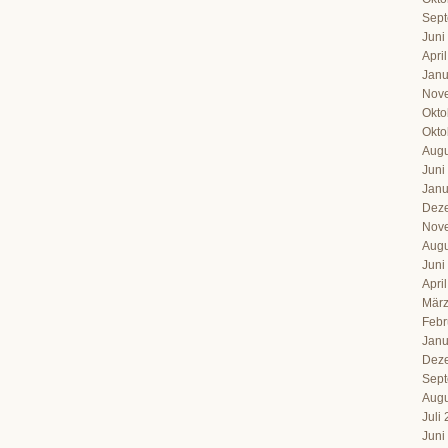
Sept
Juni
Apri
Janu
Nov
Okto
Okto
Augu
Juni
Janu
Dez
Nov
Augu
Juni
Apri
März
Febr
Janu
Dez
Sept
Augu
Juli
Juni