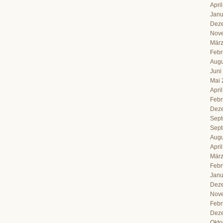
Apri
Janu
Dez
Nov
März
Febr
Augu
Juni
Mai 
Apri
Febr
Dez
Sept
Sept
Augu
Apri
März
Febr
Janu
Dez
Nov
Febr
Dez
Okto