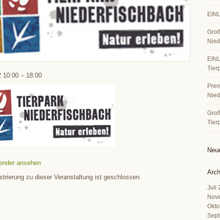
EINL
Groß
Nied
EINL
Tier
2
10:00
–
18:00
Premi
Nied
Große
Tier
Neu
ender ansehen
Arch
strierung zu dieser Veranstaltung ist geschlossen.
Juli
Nov
Okto
Sept