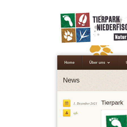
Home
Über uns
News
Tierpark
1. Dezember 2021
nfb