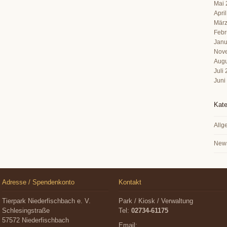
Mai 
Apri
März
Febr
Janu
Nov
Augu
Juli
Juni
Kate
Allg
New
Adresse / Spendenkonto
Kontakt
Tierpark Niederfischbach e. V.
Park / Kiosk / Verwaltung
Schlesingstraße
Tel:
02734-61175
57572 Niederfischbach
Email: