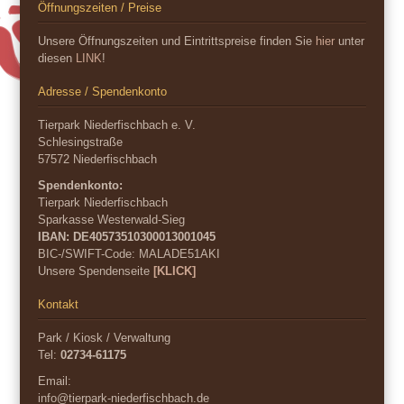
Öffnungszeiten / Preise
Unsere Öffnungszeiten und Eintrittspreise finden Sie
hier
unter
diesen
LINK
!
Adresse / Spendenkonto
Tierpark Niederfischbach e. V.
Schlesingstraße
57572 Niederfischbach
Spendenkonto:
Tierpark Niederfischbach
Sparkasse Westerwald-Sieg
IBAN: DE40573510300013001045
BIC-/SWIFT-Code:
MALADE51AKI
Unsere Spendenseite
[KLICK]
Kontakt
Park / Kiosk / Verwaltung
Tel:
02734-61175
Email:
info@tierpark-niederfischbach.de