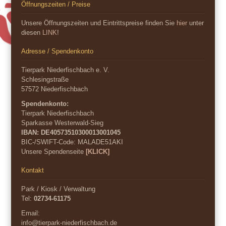
Öffnungszeiten / Preise
Unsere Öffnungszeiten und Eintrittspreise finden Sie
hier
unter
diesen
LINK
!
Adresse / Spendenkonto
Tierpark Niederfischbach e. V.
Schlesingstraße
57572 Niederfischbach
Spendenkonto:
Tierpark Niederfischbach
Sparkasse Westerwald-Sieg
IBAN: DE40573510300013001045
BIC-/SWIFT-Code:
MALADE51AKI
Unsere Spendenseite
[KLICK]
Kontakt
Park / Kiosk / Verwaltung
Tel:
02734-61175
Email:
info@tierpark-niederfischbach.de