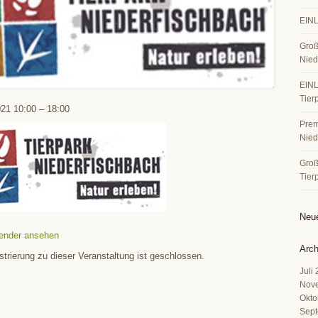
EINL
Groß
Nied
EINL
Tier
021
10:00
–
18:00
Premi
Nied
Große
Tier
Neu
ender ansehen
Arch
strierung zu dieser Veranstaltung ist geschlossen.
Juli
Nov
Okto
Sept