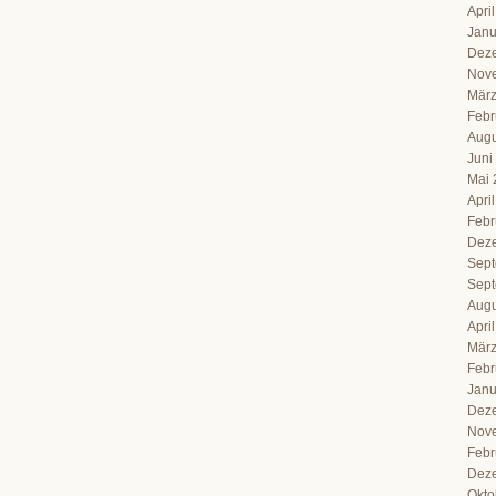
Apri
Janu
Dez
Nov
März
Febr
Augu
Juni
Mai 
Apri
Febr
Dez
Sept
Sept
Augu
Apri
März
Febr
Janu
Dez
Nov
Febr
Dez
Okto