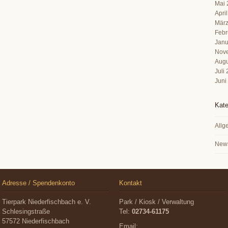
Mai 
Apri
März
Febr
Janu
Nov
Augu
Juli
Juni
Kate
Allg
New
Adresse / Spendenkonto
Kontakt
Tierpark Niederfischbach e. V.
Park / Kiosk / Verwaltung
Schlesingstraße
Tel:
02734-61175
57572 Niederfischbach
Email: