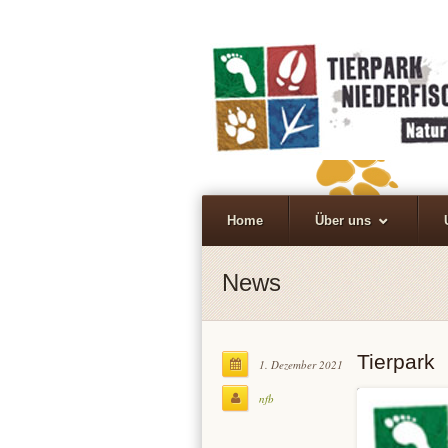
Home
Über uns
News
Tierpark
1. Dezember 2021
nfb