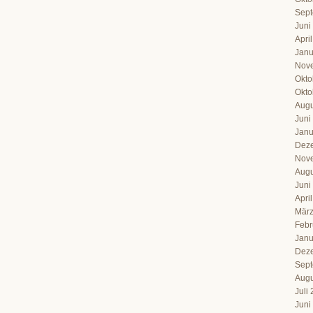
Sept
Juni
Apri
Janu
Nov
Okto
Okto
Augu
Juni
Janu
Dez
Nov
Augu
Juni
Apri
März
Febr
Janu
Dez
Sept
Augu
Juli
Juni