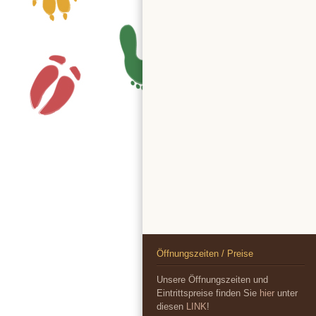
Öffnungszeiten / Preise
Unsere Öffnungszeiten und
Eintrittspreise finden Sie
hier
unter
diesen
LINK
!